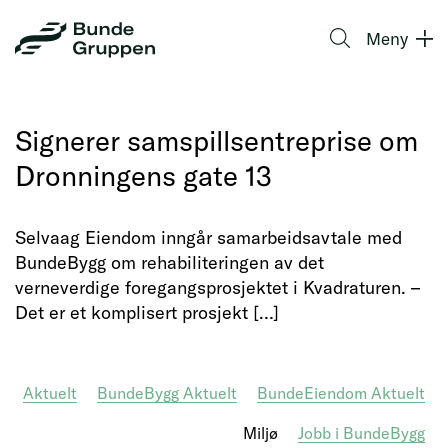
Gå
BundeGruppen
Søk
til
Meny
AS
innhold
Signerer samspillsentreprise om
Dronningens gate 13
Selvaag Eiendom inngår samarbeidsavtale med
BundeBygg om rehabiliteringen av det
verneverdige foregangsprosjektet i Kvadraturen. –
Det er et komplisert prosjekt […]
Aktuelt
BundeBygg Aktuelt
BundeEiendom Aktuelt
Miljø
Jobb i BundeBygg