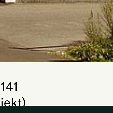
141
jekt)