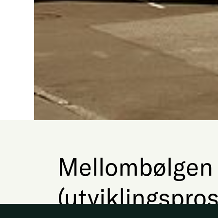
Mellombølgen 
(utviklingspros