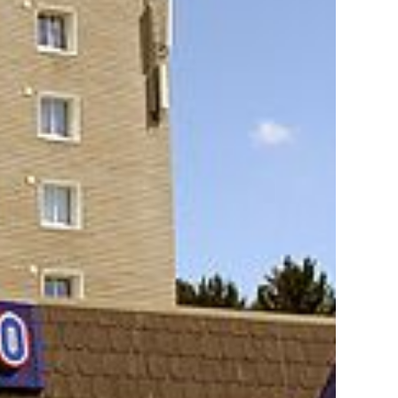
g referanseprosjekter
 i BundeBygg