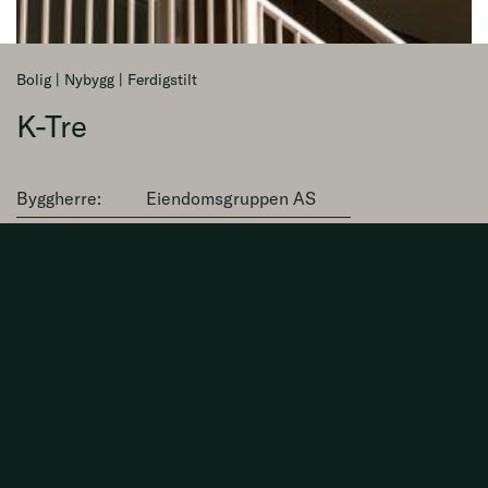
Bolig | Nybygg | Ferdigstilt
K-Tre
Byggherre:
Eiendomsgruppen AS
Størrelse:
82 leiligheter, 2 blokker
Kontraktstype:
Totalentreprise
Byggetid:
Januar 2019 - august 2021
Arkitekt:
Dyrø & Moen Arkitekter