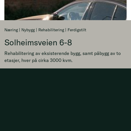
Næring | Nybygg | Rehabilitering | Ferdigstilt
Solheimsveien 6-8
Rehabilitering av eksisterende bygg, samt påbygg av to
etasjer, hver på cirka 3000 kvm.
Byggherre:
Solheimsveien 6-8 AS
Størrelse:
17.600 kvm
Kontraktstype:
Totalentreprise
Byggetid:
September 2017 - juli 2018