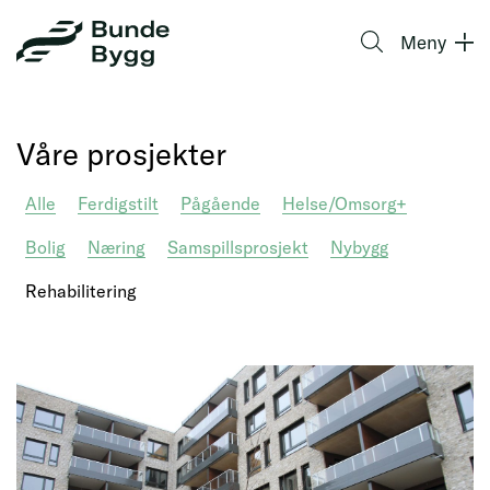
Gå
BundeGruppen
Søk
til
Meny
AS
innhold
Våre prosjekter
Alle
Ferdigstilt
Pågående
Helse/Omsorg+
Bolig
Næring
Samspillsprosjekt
Nybygg
Rehabilitering