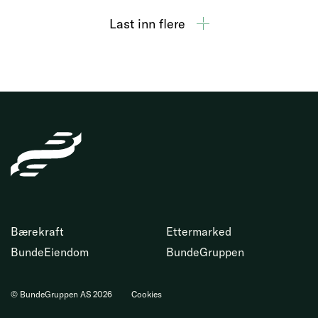
Last inn flere
BundeGruppen
AS
Bærekraft
Ettermarked
BundeEiendom
BundeGruppen
© BundeGruppen AS 2026
Cookies